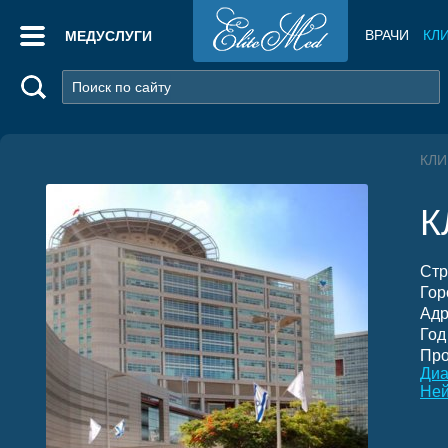
ВРАЧИ
КЛ
МЕДУСЛУГИ
КЛИ
К
Стр
Гор
Адр
Год
Про
Диа
Ней