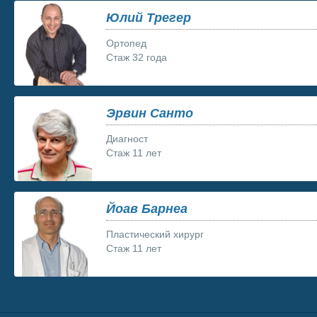
Юлий Трегер
Ортопед
Стаж 32 года
Эрвин Санто
Диагност
Стаж 11 лет
Йоав Барнеа
Пластический хирург
Стаж 11 лет