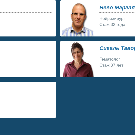
Нево Марга
Нейрохирург
Стаж 32 года
Сигаль Таво
Гематолог
Стаж 37 лет