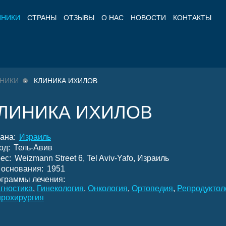
ИНИКИ
СТРАНЫ
ОТЗЫВЫ
О НАС
НОВОСТИ
КОНТАКТЫ
НИКИ
КЛИНИКА ИХИЛОВ
ЛИНИКА ИХИЛОВ
ана:
Израиль
од:
Тель-Авив
ес:
Weizmann Street 6, Tel Aviv-Yafo, Израиль
 основания:
1951
граммы лечения:
гностика
,
Гинекология
,
Онкология
,
Ортопедия
,
Репродуктол
рохирургия