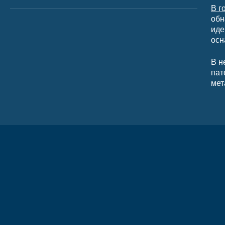
В г
обн
иде
осн
В н
пат
мет