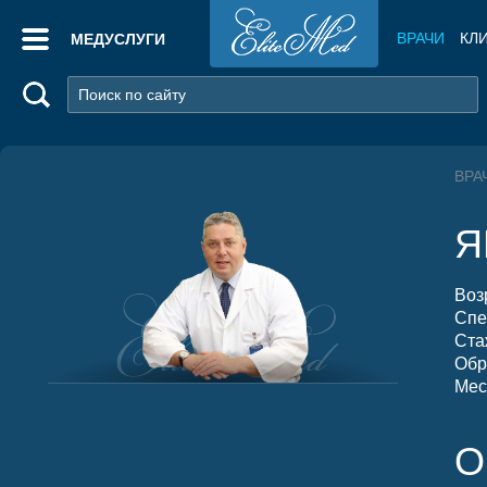
ВРАЧИ
КЛ
МЕДУСЛУГИ
ВРА
Я
Воз
Спе
Ста
Обр
Мес
О