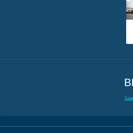
В
Зам