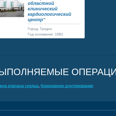
областной
клинический
кардиологический
центр"
Город:
Гродно
Год основания:
1981
ЫПОЛНЯЕМЫЕ ОПЕРАЦ
ена клапана сердца
,
Коронарное шунтирование